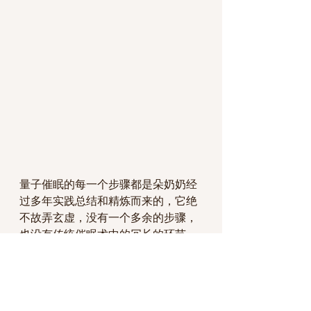
量子催眠的每一个步骤都是朵奶奶经
过多年实践总结和精炼而来的，它绝
不故弄玄虚，没有一个多余的步骤，
也没有传统催眠术中的冗长的环节。
但正是因为这样的简洁，却让它非常
有效，因为它来自于多年的锤炼和纯
净的意识。量子催眠不需要小我各种