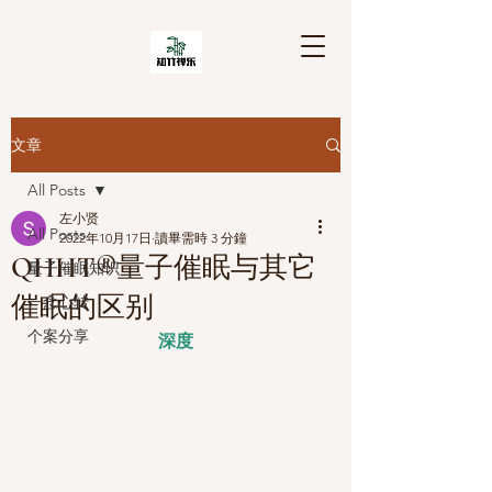
文章
All Posts
左小贤
All Posts
2022年10月17日
讀畢需時 3 分鐘
QHHT®量子催眠与其它
量子催眠知识
催眠的区别
一念心转
个案分享
深度