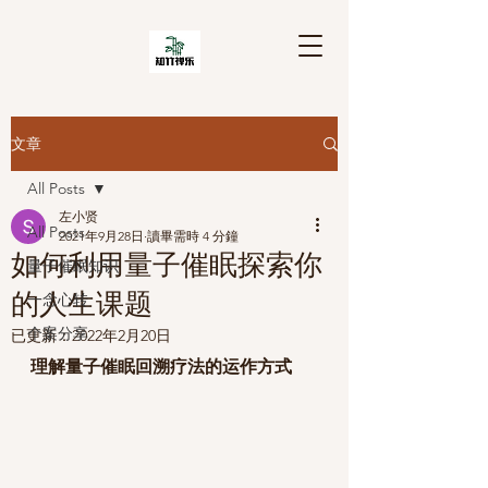
文章
All Posts
左小贤
All Posts
2021年9月28日
讀畢需時 4 分鐘
如何利用量子催眠探索你
量子催眠知识
的人生课题
一念心转
个案分享
已更新：
2022年2月20日
理解量子催眠回溯疗法的运作方式