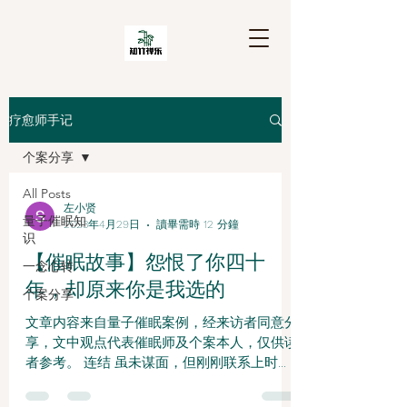
疗愈师手记
个案分享
All Posts
左小贤
量子催眠知
2023年4月29日
讀畢需時 12 分鐘
识
【催眠故事】怨恨了你四十
一念心转
年，却原来你是我选的
个案分享
文章内容来自量子催眠案例，经来访者同意分
享，文中观点代表催眠师及个案本人，仅供读
者参考。 连结 虽未谋面，但刚刚联系上时他
就很信任我。 他说，量催师是让每一个平凡
人找到自己人生意义和价值的事业。这让我非